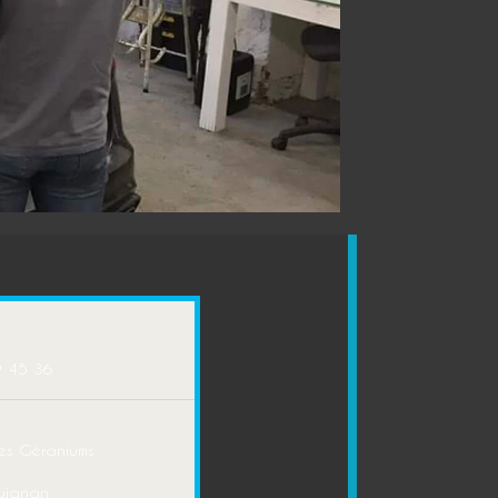
9 45 36
es Géraniums
uignan