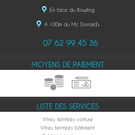
En face du Bowling
A 100m du Mc Donald’s
07 62 99 45 36
MOYENS DE PAIEMENT
LISTE DES SERVICES
Vitres teintées voiture
Vitres teintées bâtiment