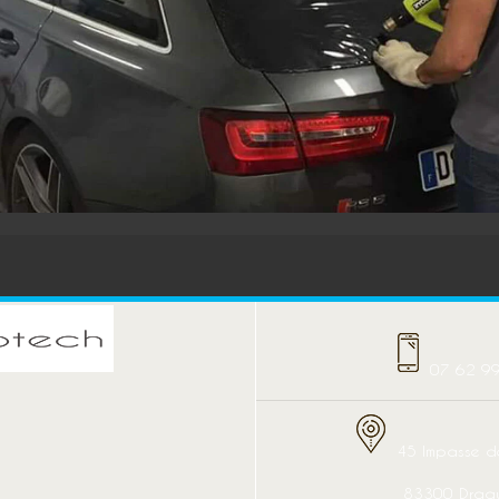
07 62 9
45 Impasse d
83300 Drag